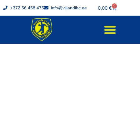
0
0,00
€
+372 56 458 475
info@viljandihc.ee