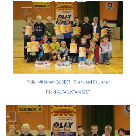
Pildid
MINIMÄNGUDEST
Tulemused EKL lehelt
Pildid
AUTASUSTAMISEST