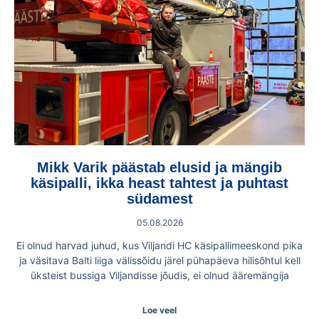
Mikk Varik päästab elusid ja mängib
käsipalli, ikka heast tahtest ja puhtast
südamest
05.08.2026
Ei olnud harvad juhud, kus Viljandi HC käsipallimeeskond pika
ja väsitava Balti liiga välissõidu järel pühapäeva hilisõhtul kell
üksteist bussiga Viljandisse jõudis, ei olnud ääremängija
Loe veel