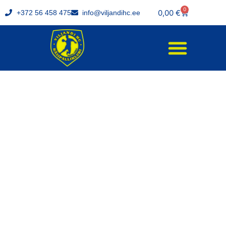
0
0,00
€
+372 56 458 475
info@viljandihc.ee