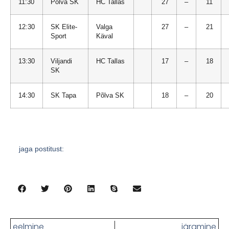
11:30
Põlva SK
HC Tallas
27
–
11
12:30
SK Elite-
Valga
27
–
21
Sport
Käval
13:30
Viljandi
HC Tallas
17
–
18
SK
14:30
SK Tapa
Põlva SK
18
–
20
jaga postitust:
eelmine
järgmine