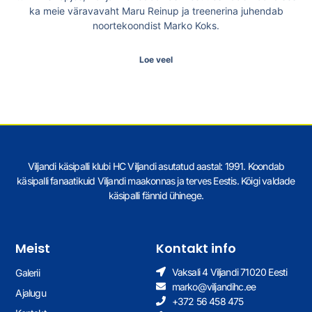
ka meie väravavaht Maru Reinup ja treenerina juhendab
noortekoondist Marko Koks.
Loe veel
Viljandi käsipalli klubi HC Viljandi asutatud aastal: 1991. Koondab
käsipalli fanaatikuid Viljandi maakonnas ja terves Eestis. Kõigi valdade
käsipalli fännid ühinege.
Meist
Kontakt info
Vaksali 4 Viljandi 71020 Eesti
Galerii
marko@viljandihc.ee
Ajalugu
+372 56 458 475