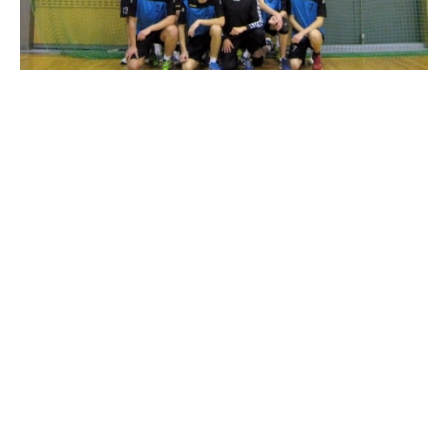
Viljandi Sk
: Karl Roosna 14, Mikk Varik 5, Mark Lõpp 4, Raiko
Roosna 1, Martin Allikalt 1, Simon Drõgin 1, Sander Rohtla 1,
Henn Hendrik Sepp. Väravas Richard Mutli, Marten Tamme,
Kevin Pajuväli.
jaga postitust:
eelmine
järgmine