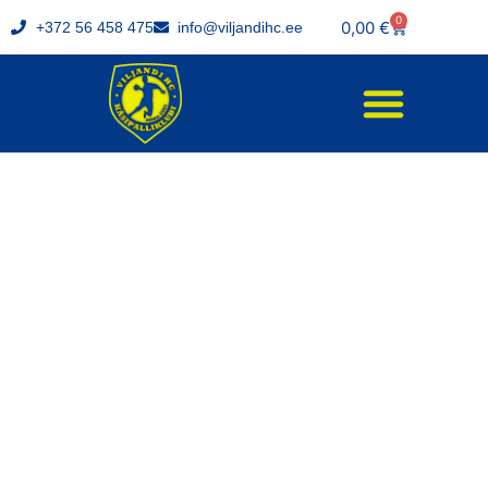
0
0,00
€
+372 56 458 475
info@viljandihc.ee