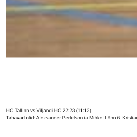
HC Tallinn vs Viljandi HC 22:23 (11:13)
Tabavad olid: Aleksander Pertelson ja Mihkel Lõpp 6, Kristjan
Kõik algas nagu tavaliselt, lasti veidi võõrustajad ette (3:1) 
jõlkumisest villand sai, oli Rasmus Ots, hakkas teine omi var