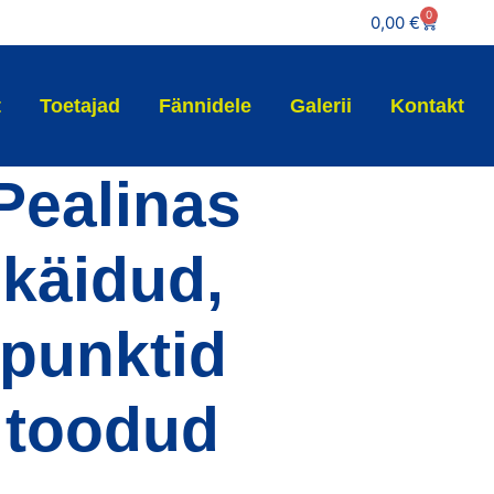
0
0,00
€
t
Toetajad
Fännidele
Galerii
Kontakt
Pealinas
käidud,
punktid
toodud