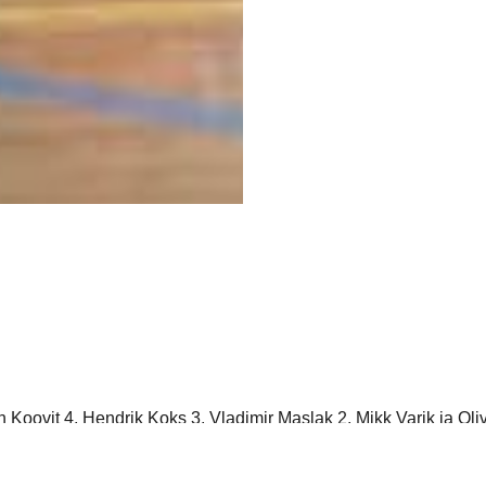
 Koovit 4, Hendrik Koks 3, Vladimir Maslak 2, Mikk Varik ja Oli
ja püsiti kandadel nagu jalgratta spordis. Ole ainult ise mees ja 
baid ja sõrmi ja muid liikuvaid ja liikumatuid kehaosi võõrustaj