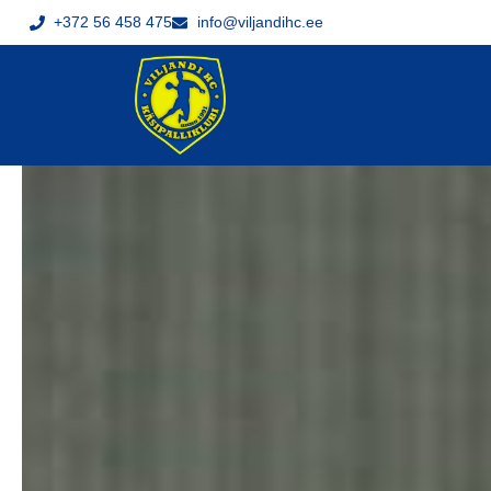
+372 56 458 475
info@viljandihc.ee