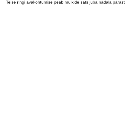
Teise ringi avakohtumise peab mulkide sats juba nädala pärast
Tallinnas Kuristiku Gümnaasiumis, vastaseks liiga uustulnuk HC
Tallas, keda esimeses ringis võideti. Mäng algab 18:40.
jaga postitust:
eelmine
järgmine