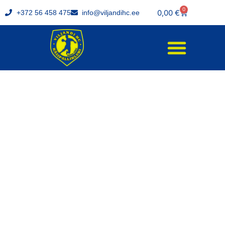
0
0,00
€
+372 56 458 475
info@viljandihc.ee