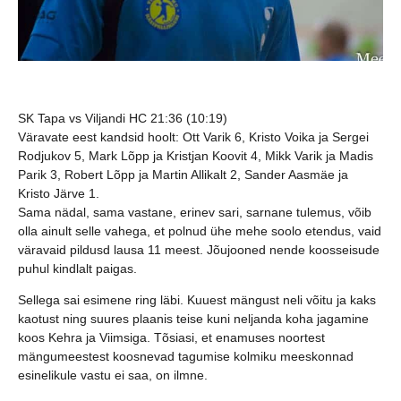
SK Tapa vs Viljandi HC 21:36 (10:19)
Väravate eest kandsid hoolt:
Ott Varik 6, Kristo Voika ja Sergei
Rodjukov 5, Mark Lõpp ja Kristjan Koovit 4, Mikk Varik ja Madis
Parik 3, Robert Lõpp ja Martin Allikalt 2, Sander Aasmäe ja
Kristo Järve 1.
Sama nädal, sama vastane, erinev sari, sarnane tulemus, võib
olla ainult selle vahega, et polnud ühe mehe soolo etendus, vaid
väravaid pildusd lausa 11 meest. Jõujooned nende koosseisude
puhul kindlalt paigas.
Sellega sai esimene ring läbi. Kuuest mängust neli võitu ja kaks
kaotust ning suures plaanis teise kuni neljanda koha jagamine
koos Kehra ja Viimsiga. Tõsiasi, et enamuses noortest
mängumeestest koosnevad tagumise kolmiku meeskonnad
esinelikule vastu ei saa, on ilmne.