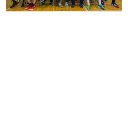
[logo_carousel_slider]
jaga postitust:
eelmine
järgmine