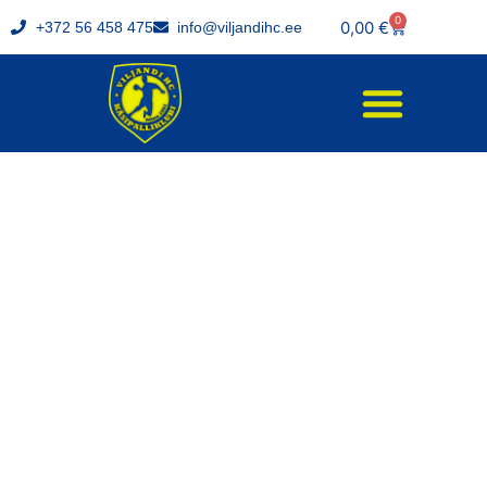
0
0,00
€
+372 56 458 475
info@viljandihc.ee