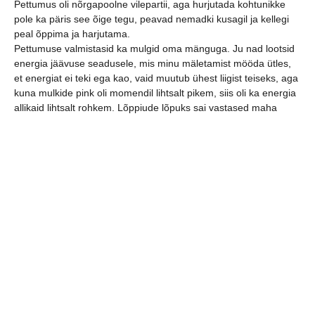
Pettumus oli nõrgapoolne vilepartii, aga hurjutada kohtunikke
pole ka päris see õige tegu, peavad nemadki kusagil ja kellegi
peal õppima ja harjutama.
Pettumuse valmistasid ka mulgid oma mänguga. Ju nad lootsid
energia jäävuse seadusele, mis minu mäletamist mööda ütles,
et energiat ei teki ega kao, vaid muutub ühest liigist teiseks, aga
kuna mulkide pink oli momendil lihtsalt pikem, siis oli ka energia
allikaid lihtsalt rohkem. Lõppiude lõpuks sai vastased maha
murtud ja see oli vast ka ainuke moment sel õhtul, mis pettust ei
valmistanud.
Kui võitu poleks tulnud, oleks publik võinud piletiraha tagasi
küsida.
Mõned kaadrid kohtumisest.
jaga postitust: