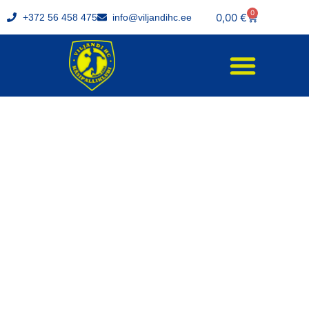
0
0,00
€
+372 56 458 475
info@viljandihc.ee