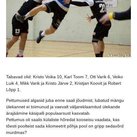
Tabavad olid: Kristo Voika 10, Karl Toom 7, Ott Varik 6, Veiko
Luik 4, Mikk Varik ja Kristo Järve 2, Kristjan Koovit ja Robert
Lõpp 1.
Pettumused algasid juba enne saali jõudmist, lubatud mängu
ülekannet ei toimunud ja vaevalt väljareklaamitud ülekande
ärajäämine käsipalli populaarsust kasvatab.
Pettumus oli saalis külaliste hõredat kooseisu vaadata, kas
tõesti poolteist sada kilomeetrit põhja pool on gripp sedavõrd
murdmas?