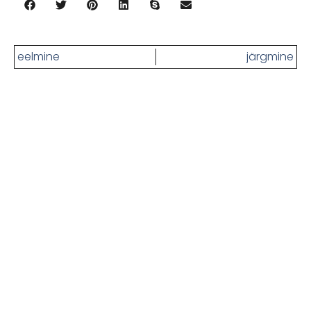
eelmine
järgmine
Kas oled ikka näljane? Siin on
rohkem