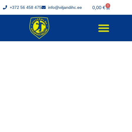
0
0,00
€
+372 56 458 475
info@viljandihc.ee