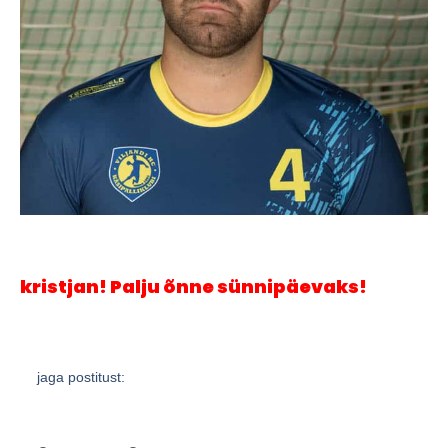
kristjan! Palju õnne sünnipäevaks!
jaga postitust: