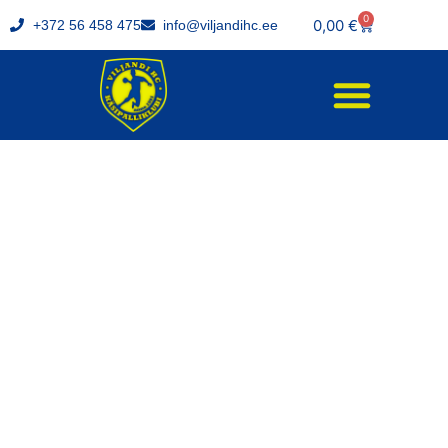
0
0,00
€
+372 56 458 475
info@viljandihc.ee