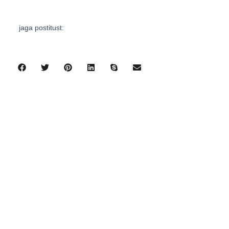
jaga postitust:
eelmine
järgmine