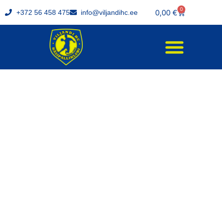
0
0,00
€
+372 56 458 475
info@viljandihc.ee