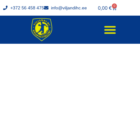
0
0,00
€
+372 56 458 475
info@viljandihc.ee