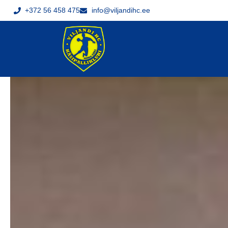
+372 56 458 475
info@viljandihc.ee