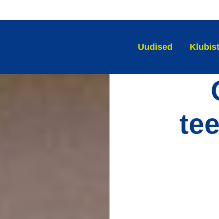
Uudised
Klubis
te