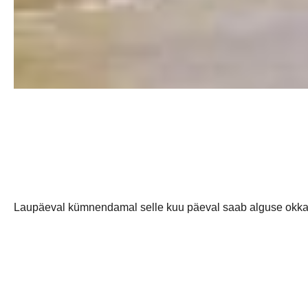
Laupäeval kümnendamal selle kuu päeval saab alguse okkaline
Kell 13:00 kohtuvad KV mängus
Viljandi Spordikool vs HC Viimsi/Tööriistamarket
Kell 15:00 kohtuvad teises KV mängus
Viljandi HC vs Põlva/Arcwood