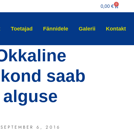
0
0,00
€
t
Toetajad
Fännidele
Galerii
Kontakt
Okkaline
ekond saab
alguse
SEPTEMBER 6, 2016