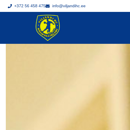
+372 56 458 475
info@viljandihc.ee