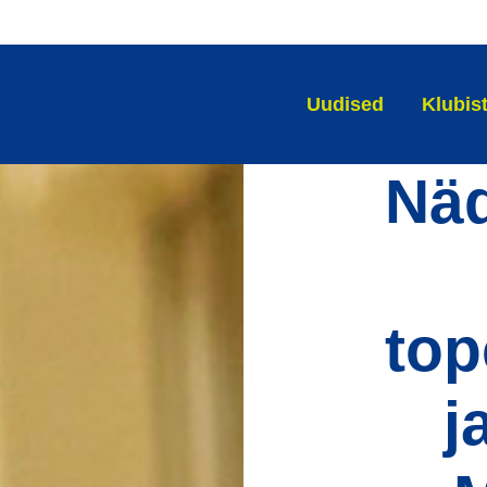
Uudised
Klubis
Näd
top
j