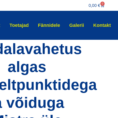
0
0,00
€
t
Toetajad
Fännidele
Galerii
Kontakt
alavahetus
algas
eltpunktidega
a võiduga