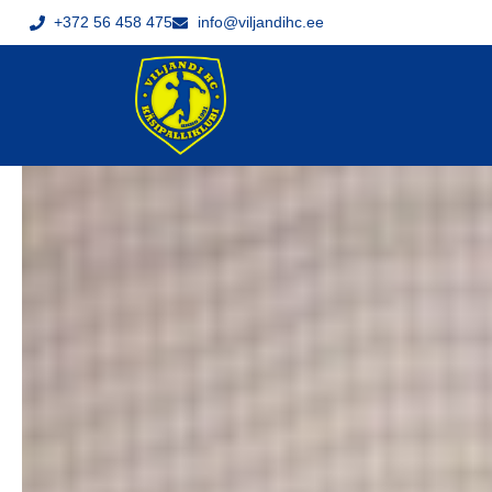
+372 56 458 475
info@viljandihc.ee