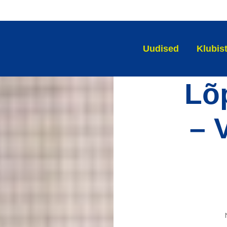
Uudised
Klubis
Lõ
– 