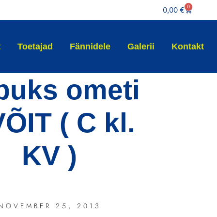
0
0,00
€
t
Toetajad
Fännidele
Galerii
Kontakt
puks ometi
VÕIT ( C kl.
KV )
NOVEMBER 25, 2013