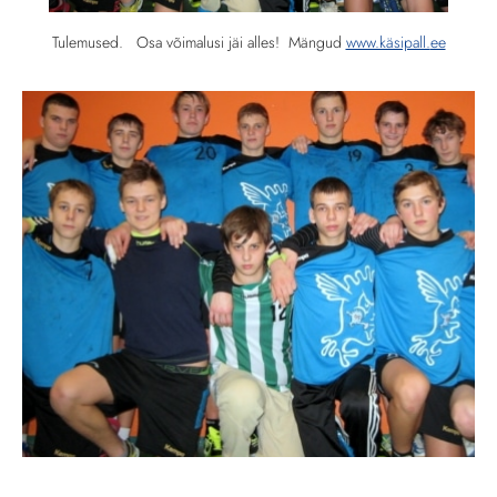
Tulemused. Osa võimalusi jäi alles! Mängud
www.käsipall.
ee