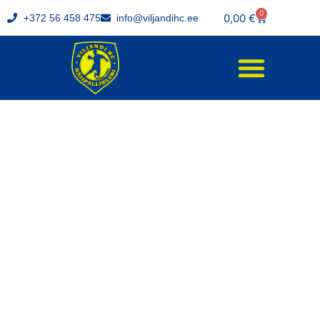
0
0,00
€
+372 56 458 475
info@viljandihc.ee