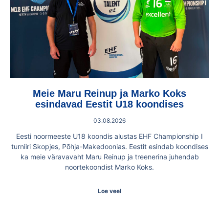
Meie Maru Reinup ja Marko Koks
esindavad Eestit U18 koondises
03.08.2026
Eesti noormeeste U18 koondis alustas EHF Championship I
turniiri Skopjes, Põhja-Makedoonias. Eestit esindab koondises
ka meie väravavaht Maru Reinup ja treenerina juhendab
noortekoondist Marko Koks.
Loe veel