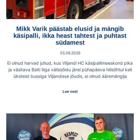
Mikk Varik päästab elusid ja mängib
käsipalli, ikka heast tahtest ja puhtast
südamest
05.08.2026
Ei olnud harvad juhud, kus Viljandi HC käsipallimeeskond pika
ja väsitava Balti liiga välissõidu järel pühapäeva hilisõhtul kell
üksteist bussiga Viljandisse jõudis, ei olnud ääremängija
Loe veel