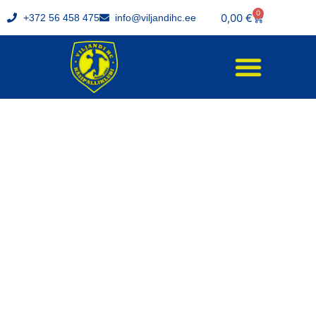
0
0,00
€
+372 56 458 475
info@viljandihc.ee