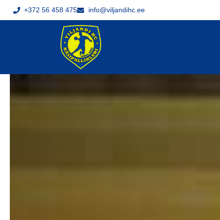
+372 56 458 475
info@viljandihc.ee