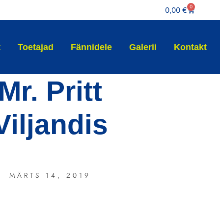
0
0,00
€
t
Toetajad
Fännidele
Galerii
Kontakt
Mr. Pritt
Viljandis
MÄRTS 14, 2019