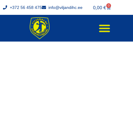
0
0,00
€
+372 56 458 475
info@viljandihc.ee