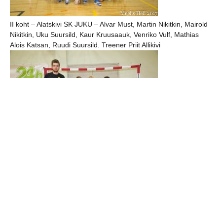
II koht – Alatskivi SK JUKU – Alvar Must, Martin Nikitkin, Mairold
Nikitkin, Uku Suursild, Kaur Kruusaauk, Venriko Vulf, Mathias
Alois Katsan, Ruudi Suursild. Treener Priit Allikivi
III koht – HC Tallinn/Merivälja – Hubert Liiv, Clark Egberts, Ian
Molotov, Markus Jarl Kasemaa, Martin Müürsepp. Treener
Heldur Sepp
4. HC Tallinn/Mustamäe
5. Põlva SK 2
6. HC Tallinn/Pirita
7. HC Tallas