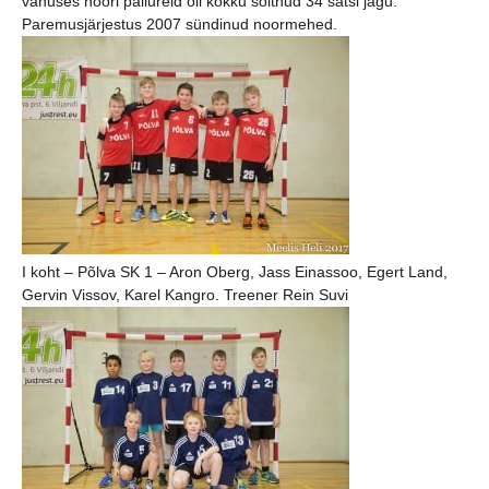
vanuses noori pallureid oli kokku sõitnud 34 satsi jagu.
Paremusjärjestus 2007 sündinud noormehed.
I koht – Põlva SK 1 – Aron Oberg, Jass Einassoo, Egert Land,
Gervin Vissov, Karel Kangro. Treener Rein Suvi