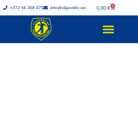
0
0,00
€
+372 56 458 475
info@viljandihc.ee