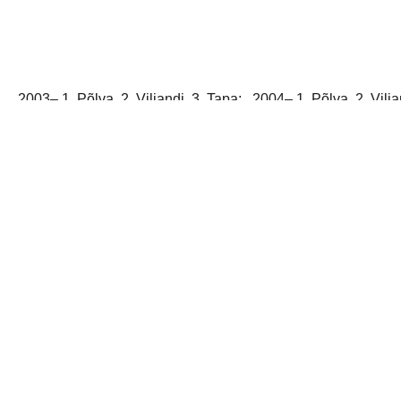
2003
– 1. Põlva, 2. Viljandi, 3. Tapa;
2004
– 1. Põlva, 2. Vil
jaga postitust: