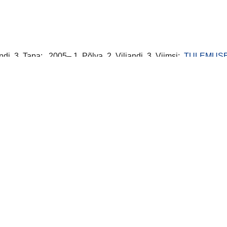
jandi, 3. Tapa;
2005
– 1. Põlva, 2. Viljandi, 3. Viimsi;
TULEMUS