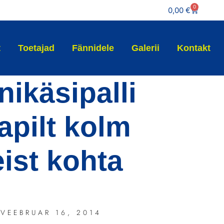
0
0,00
€
t
Toetajad
Fännidele
Galerii
Kontakt
nikäsipalli
apilt kolm
eist kohta
VEEBRUAR 16, 2014