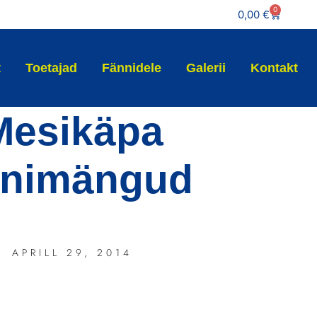
0
0,00
€
t
Toetajad
Fännidele
Galerii
Kontakt
Mesikäpa
nimängud
APRILL 29, 2014