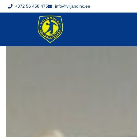
+372 56 458 475
info@viljandihc.ee