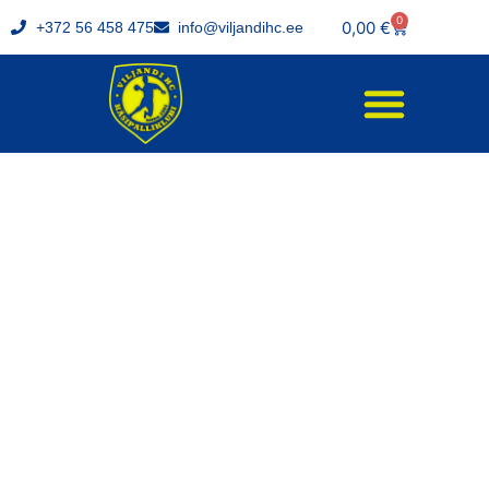
0
0,00
€
+372 56 458 475
info@viljandihc.ee