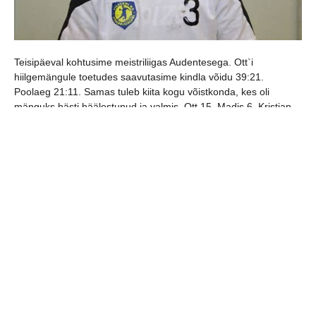
Teisipäeval kohtusime meistriliigas Audentesega. Ott`i
hiilgemängule toetudes saavutasime kindla võidu 39:21.
Poolaeg 21:11. Samas tuleb kiita kogu võistkonda, kes oli
mänguks hästi häälestunud ja valmis. Ott 15, Madis 6, Kristjan
5, Robi 5, Mikk 4, Marko 3, Mark 1. Väravas hea töö
Rasmuselt, Joelilt ja Pets`ilt. Ees veerandfinaalid Aruküla SK.
Esimene mäng 8. aprill, kell 19.00 Viljandis, teine mäng 11. aprill
Arukülas ja vajadusel kolmas mäng 13.aprill, kell 15.00 Viljandis.
Ootame arvukalt poolehoidjaid.
jaga postitust: