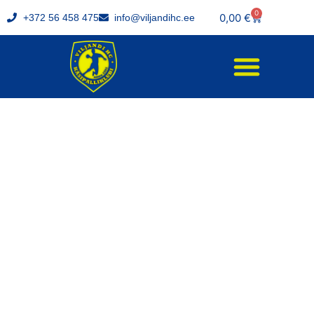
0
0,00
€
+372 56 458 475
info@viljandihc.ee