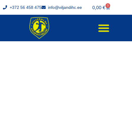
0
0,00
€
+372 56 458 475
info@viljandihc.ee