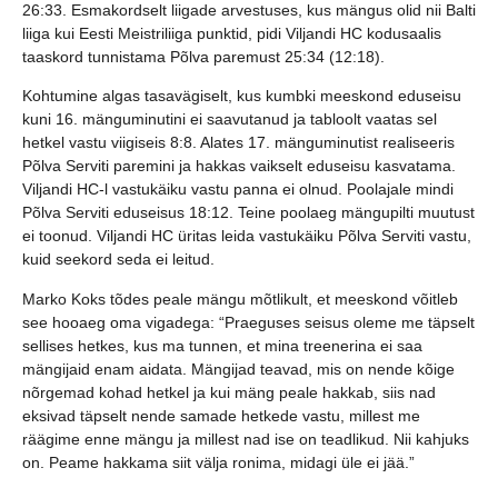
26:33. Esmakordselt liigade arvestuses, kus mängus olid nii Balti
liiga kui Eesti Meistriliiga punktid, pidi Viljandi HC kodusaalis
taaskord tunnistama Põlva paremust 25:34 (12:18).
Kohtumine algas tasavägiselt, kus kumbki meeskond eduseisu
kuni 16. mänguminutini ei saavutanud ja tabloolt vaatas sel
hetkel vastu viigiseis 8:8. Alates 17. mänguminutist realiseeris
Põlva Serviti paremini ja hakkas vaikselt eduseisu kasvatama.
Viljandi HC-l vastukäiku vastu panna ei olnud. Poolajale mindi
Põlva Serviti eduseisus 18:12.
Teine poolaeg mängupilti muutust
ei toonud. Viljandi HC üritas leida vastukäiku Põlva Serviti vastu,
kuid seekord seda ei leitud.
Marko Koks tõdes peale mängu mõtlikult, et meeskond võitleb
see hooaeg oma vigadega: “Praeguses seisus oleme me täpselt
sellises hetkes, kus ma tunnen, et mina treenerina ei saa
mängijaid enam aidata. Mängijad teavad, mis on nende kõige
nõrgemad kohad hetkel ja kui mäng peale hakkab, siis nad
eksivad täpselt nende samade hetkede vastu, millest me
räägime enne mängu ja millest nad ise on teadlikud. Nii kahjuks
on. Peame hakkama siit välja ronima, midagi üle ei jää.”