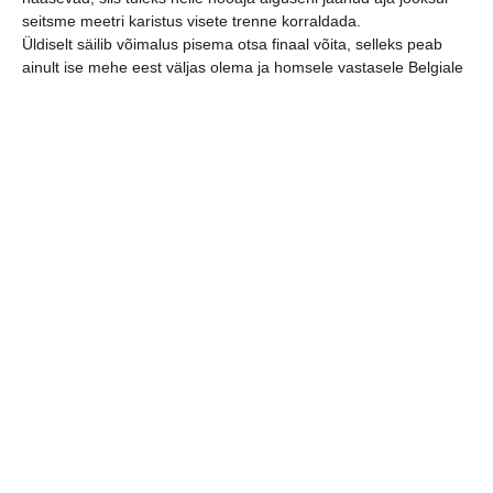
seitsme meetri karistus visete trenne korraldada.
Üldiselt säilib võimalus pisema otsa finaal võita, selleks peab
ainult ise mehe eest väljas olema ja homsele vastasele Belgiale
piisaval suurelt säru tegema (Austriaga punkte võrdselt ja meie
mäng algab hiljem)!
[logo_carousel_slider]
jaga postitust:
eelmine
järgmine