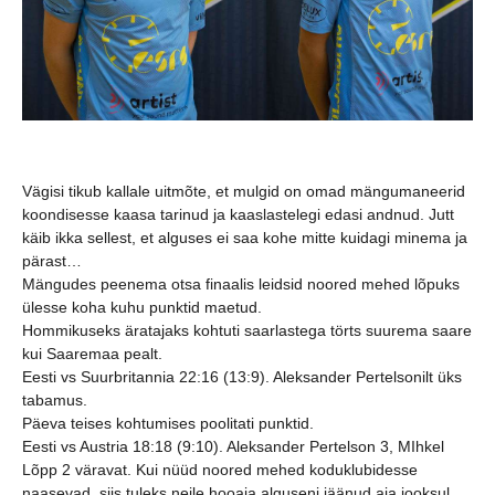
Vägisi tikub kallale uitmõte, et mulgid on omad mängumaneerid
koondisesse kaasa tarinud ja kaaslastelegi edasi andnud. Jutt
käib ikka sellest, et alguses ei saa kohe mitte kuidagi minema ja
pärast…
Mängudes peenema otsa finaalis leidsid noored mehed lõpuks
ülesse koha kuhu punktid maetud.
Hommikuseks äratajaks kohtuti saarlastega törts suurema saare
kui Saaremaa pealt.
Eesti vs Suurbritannia 22:16 (13:9). Aleksander Pertelsonilt üks
tabamus.
Päeva teises kohtumises poolitati punktid.
Eesti vs Austria 18:18 (9:10). Aleksander Pertelson 3, MIhkel
Lõpp 2 väravat. Kui nüüd noored mehed koduklubidesse
naasevad, siis tuleks neile hooaja alguseni jäänud aja jooksul