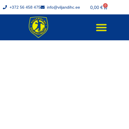
0
0,00
€
+372 56 458 475
info@viljandihc.ee