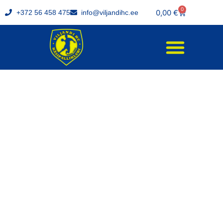
0
0,00
€
+372 56 458 475
info@viljandihc.ee