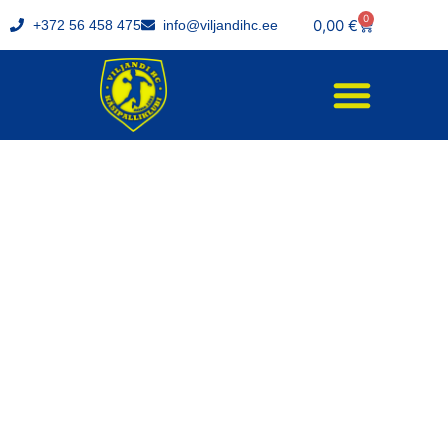
0
0,00
€
+372 56 458 475
info@viljandihc.ee