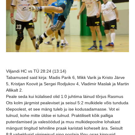
Viljandi HC vs TÜ 28:24 (13:14)
Tabamused said kirja:
Madis Parik 6, Mikk Varik ja Kristo Järve
5, Kristjan Koovit ja Sergei Rodjukov 4, Vladimir Maslak ja Martin
Allikalt 2.
Peale seda kui külalised olid 1:0 juhtima läinud tõrjus Rasmus
Ots kolm järgmist pealeviset ja seisul 5:2 mulkidele võis tunduda
tõepoolest, et see mäng tuleb ju ise kodusadamasse. Vot ei
tulnud, kohe mitte üldse ei tulnud. Praktiliselt kõik palliga
puterdamised ja valesöödud ja muu mulkidepoolne lohakast
mängust tingitud tehniline praak karistati koheselt ära. Seisult
8:8 vaheldusid viigiseisud ning poolaja lõpu osas kippusid