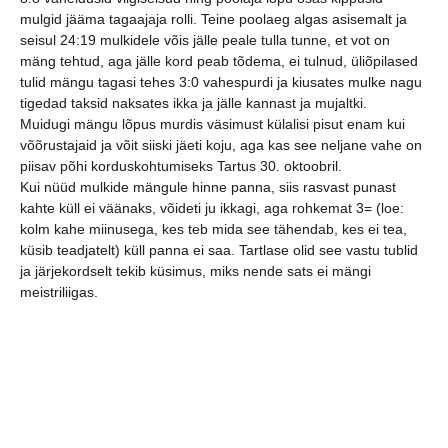
mulgid jääma tagaajaja rolli. Teine poolaeg algas asisemalt ja
seisul 24:19 mulkidele võis jälle peale tulla tunne, et vot on
mäng tehtud, aga jälle kord peab tõdema, ei tulnud, üliõpilased
tulid mängu tagasi tehes 3:0 vahespurdi ja kiusates mulke nagu
tigedad taksid naksates ikka ja jälle kannast ja mujaltki.
Muidugi mängu lõpus murdis väsimust külalisi pisut enam kui
võõrustajaid ja võit siiski jäeti koju, aga kas see neljane vahe on
piisav põhi korduskohtumiseks Tartus 30. oktoobril.
Kui nüüd mulkide mängule hinne panna, siis rasvast punast
kahte küll ei väänaks, võideti ju ikkagi, aga rohkemat 3= (loe:
kolm kahe miinusega, kes teb mida see tähendab, kes ei tea,
küsib teadjatelt) küll panna ei saa. Tartlase olid see vastu tublid
ja järjekordselt tekib küsimus, miks nende sats ei mängi
meistriliigas.
Mõned kaadrid kohtumisest.