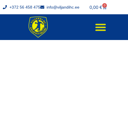
0
0,00
€
+372 56 458 475
info@viljandihc.ee