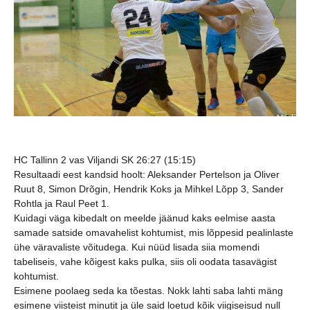
HC Tallinn 2 vas Viljandi SK 26:27 (15:15)
Resultaadi eest kandsid hoolt: Aleksander Pertelson ja Oliver
Ruut 8, Simon Drõgin, Hendrik Koks ja Mihkel Lõpp 3, Sander
Rohtla ja Raul Peet 1.
Kuidagi väga kibedalt on meelde jäänud kaks eelmise aasta
samade satside omavahelist kohtumist, mis lõppesid pealinlaste
ühe väravaliste võitudega. Kui nüüd lisada siia momendi
tabeliseis, vahe kõigest kaks pulka, siis oli oodata tasavägist
kohtumist.
Esimene poolaeg seda ka tõestas. Nokk lahti saba lahti mäng
esimene viisteist minutit ja üle said loetud kõik viigiseisud null