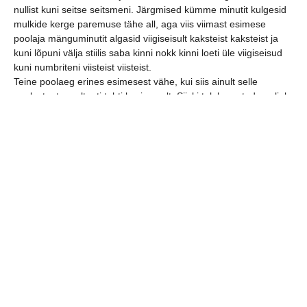
nullist kuni seitse seitsmeni. Järgmised kümme minutit kulgesid
mulkide kerge paremuse tähe all, aga viis viimast esimese
poolaja mänguminutit algasid viigiseisult kaksteist kaksteist ja
kuni lõpuni välja stiilis saba kinni nokk kinni loeti üle viigiseisud
kuni numbriteni viisteist viisteist.
Teine poolaeg erines esimesest vähe, kui siis ainult selle
poolest, et resultaati tehti kesisemalt. Siiski tuleb peatuda neljal
viimasel minutil. Mainitud ajalõik oli kahe mehe mõõduvõtt.
Vanameister Tarmo Ulla pealinna poiste poolt ja Aleksander
Pertelson spordikooli noorte meeste poolt. Nimelt ainult nemad
viskasid mainitud nelja minuti jooksul väravaid. Sass jäi peale
3:2! Võit meie, punktid tabelis ja vähemalt üks eelmise aasta
kibe kaotus on muudetud Õite Magusaks võiduks!
jaga postitust: