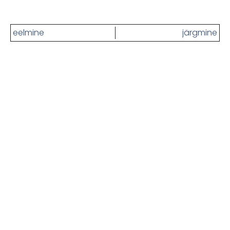
eelmine
järgmine
Kas oled ikka näljane? Siin on
rohkem