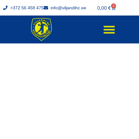
0
0,00
€
+372 56 458 475
info@viljandihc.ee