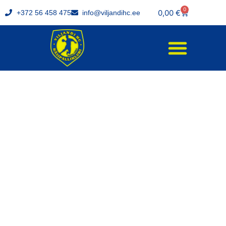
0
0,00
€
+372 56 458 475
info@viljandihc.ee