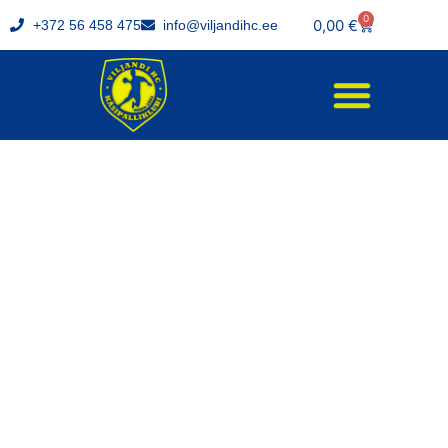
0
0,00
€
+372 56 458 475
info@viljandihc.ee