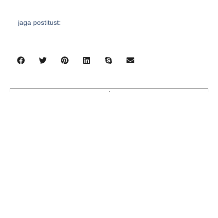
jaga postitust:
eelmine
järgmine