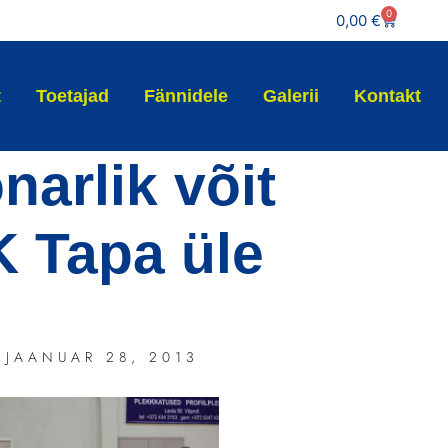
0
0,00
€
t
Toetajad
Fännidele
Galerii
Kontakt
narlik võit
 Tapa üle
JAANUAR 28, 2013