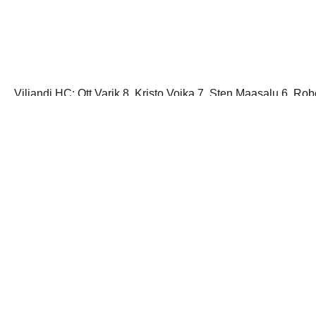
Viljandi HC
: Ott Varik 8, Kristo Voika 7, Sten Maasalu 6, R
Ott Sülla, Mark Lõpp. Väravas Rasmus Ots, ja Joel Urbel.
jaga postitust: