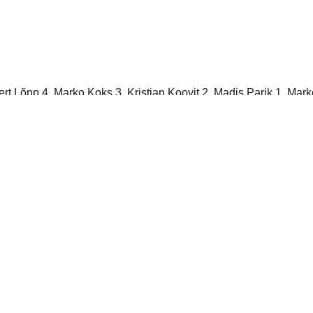
obert Lõpp 4, Marko Koks 3, Kristjan Koovit 2, Madis Parik 1, M