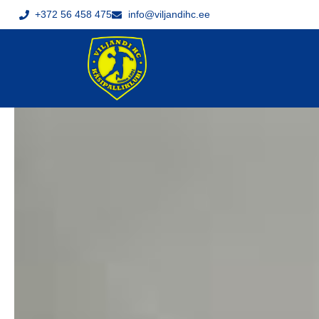
+372 56 458 475
info@viljandihc.ee