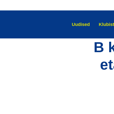
Uudised
Klubis
B 
e