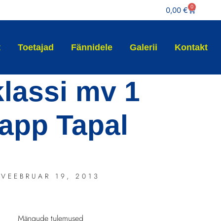
0
0,00
€
t
Toetajad
Fännidele
Galerii
Kontakt
klassi mv 1
tapp Tapal
VEEBRUAR 19, 2013
Mängude tulemused