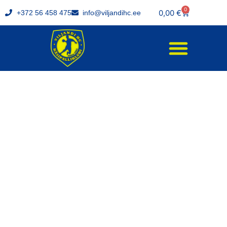
0
0,00
€
+372 56 458 475
info@viljandihc.ee