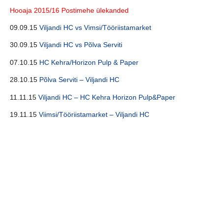
Hooaja 2015/16 Postimehe ülekanded
09.09.15
Viljandi HC vs Vimsi/Tööriistamarket
30.09.15
Viljandi HC vs Põlva Serviti
07.10.15
HC Kehra/Horizon Pulp & Paper
28.10.15
Põlva Serviti – Viljandi HC
11.11.15
Viljandi HC – HC Kehra Horizon Pulp&Paper
19.11.15
Viimsi/Tööriistamarket – Viljandi HC
20.11.15
HC Kehra/Horizon Pulp & Paper – Viljandi HC
13.01.15
Viljandi HC – Põlva Serviti
Hooaja 2014/15 Postimehe ülekanded
Postimehe ülekanne veerandfinaali korduskohtumisest Viljandi
HC – HC Kehra/Horizin Pulp & Paper