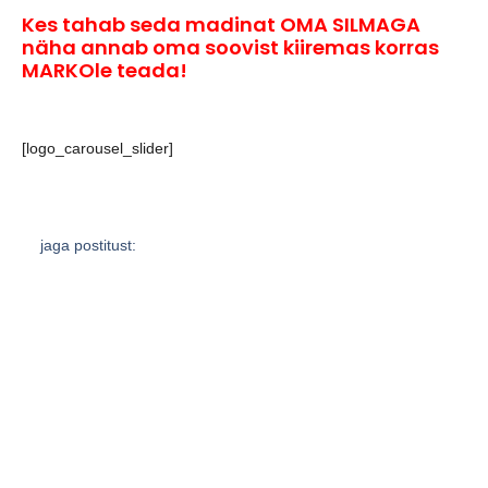
Kes tahab seda madinat OMA SILMAGA
näha annab oma soovist kiiremas korras
MARKOle teada!
[logo_carousel_slider]
jaga postitust:
eelmine
järgmine