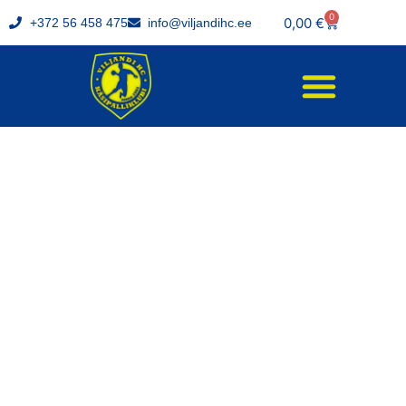
0
0,00
€
+372 56 458 475
info@viljandihc.ee