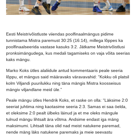
Eesti Meistrivõistluste viiendas poolfinaalmängus pidime
tunnistama Mistra paremust 30:25 (16:14), millega lõppes ka
poolfinaalseerida vastase kasuks 3:2. Jätkame Meistrivõistlusi
pronksimängudega, kus medali tagamiseks on vaja võita seerias
kaks mängu.
Marko Koks ütles alaliidule antud kommentaaris peale seeria
lõppu, et mängus said määravaks väravavahid: “Kokku oli platsil
kolm Viljandi puurilukku ning täna mängis Mistra koosseisus
mängiv viljandlane meid üle.”
Peale mängu ütles Hendrik Koks, et raske on olla: “Läksime 2:0
seeriat juhtima ning kaotasime seeria 2:3. Samas ei saa öelda,
et oleksime 2:0 pealt ülbeks läinud ja et me oleks mängule
tulnud mängu lihtsalt ära võtma. Andsime endast iga mäng
maksimumi. Lihtsalt täna olid nad meist natukene paremad,
nende mäng läks natukene paremaks ja meie seevastu