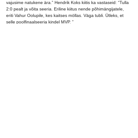
vajusime natukene ära.” Hendrik Koks kiitis ka vastaseid: “Tulla
2:0 pealt ja võita seeria. Eriline kiitus nende põhimängijatele,
eriti Vahur Oolupile, kes kaitses möllas. Väga tubli. Ütleks, et
selle poolfinaalseeria kindel MVP. ”
Edasi tuleb mängida Kehra vastu pronksiseerias. “Ei ole mõtet
pead norgu lasta. Oleme täpselt selline meeskond, kelle jaoks
on kõik medalid ja võidud on tähtsad. Nüüd tuleb natukene
puhata ja siis minna võitlema Kehra vastu ja see seeria lõpetada
ilusa pronksmedaliga. Meil ei olnud ennem ega ei ole ka nüüd
midagi kaotada. Läheme endast kõike andma!” võttis eesootava
pronksiseeria meie mängujuht kokku.
Poolfinaalseeria resultatiivseim väravaviskaja oli Hendrik Koks,
kokku 37 väravat Mistra mängija Serhii Orlovskyi 28 värava ja
Aleksander Pertelsoni 25 värava ees.
Viljandi HC väravad: Hendrik Koks, Sten Maasalu 4, Aleksander
Pertelson, Andrei Basarab 3, Mikk Varik, Johannes Pertelson,
Kristo Voika, Ott Varik 2, Maru Reinup, Simon Drõgin, Sivert
Raide 1.
Mistra resultatiivseimad oli Serhii Orlovskyi, Karl Roosna ja Alvar