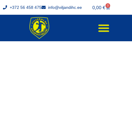
0
0,00
€
+372 56 458 475
info@viljandihc.ee