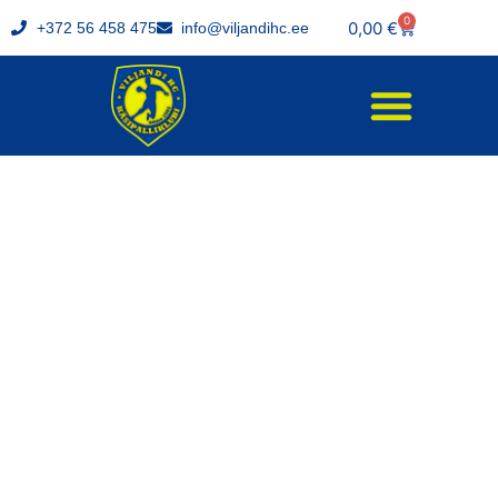
0
0,00
€
+372 56 458 475
info@viljandihc.ee