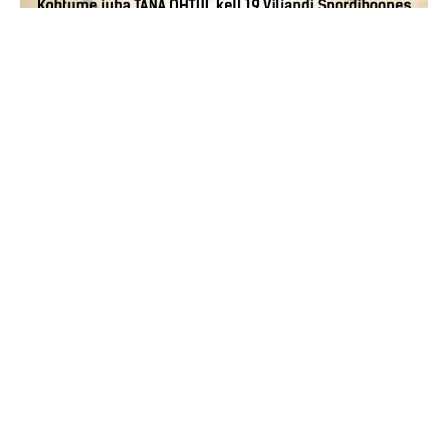
jaga postitust:
eelmine
järgmine