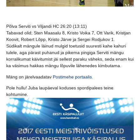
Põlva Serviti vs Viljandi HC 26:20 (13:11)
Tabavad olid;
Sten Maasalu 8, Kristo Voika 7, Ott Varik, Kristjan
Koovit, Robert Lõpp, Kristo Järve ja Sergei Rodjukov 1.
Südikalt mängule läinud mulgid toetusid suuresti kahe kahuri
tulele, aga pärast puhanud ja pikema pingiga Serviti mängu
korralikumat käivitumist jäi sellest paraku väheks, seda enam kui
ka väsimus hakkas mängu lõpuvile lähenedes kimbutama.
Mäng on järelvaadatav
Postimehe portaalis.
Pole hullu! Juba laupäeval koduses spordipalees teine
kohtumine.