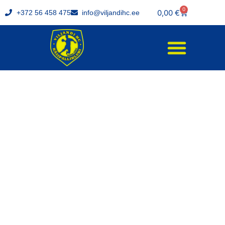
0
0,00
€
+372 56 458 475
info@viljandihc.ee