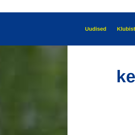
Uudised
Klubis
ke