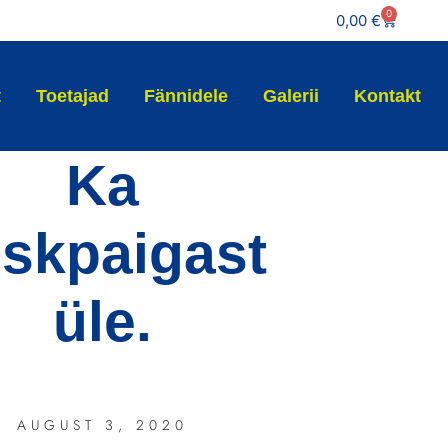
0
0,00
€
t
Toetajad
Fännidele
Galerii
Kontakt
Ka
skpaigast
üle.
AUGUST 3, 2020