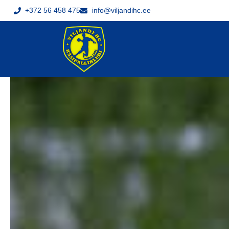
+372 56 458 475
info@viljandihc.ee