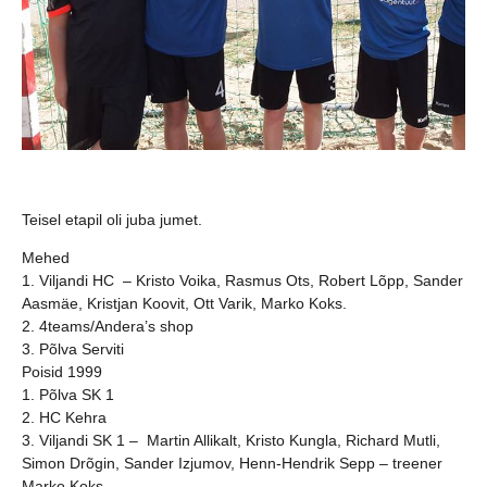
Teisel etapil oli juba jumet.
Mehed
1. Viljandi HC – Kristo Voika, Rasmus Ots, Robert Lõpp, Sander
Aasmäe, Kristjan Koovit, Ott Varik, Marko Koks.
2. 4teams/Andera’s shop
3. Põlva Serviti
Poisid 1999
1. Põlva SK 1
2. HC Kehra
3. Viljandi SK 1 – Martin Allikalt, Kristo Kungla, Richard Mutli,
Simon Drõgin, Sander Izjumov, Henn-Hendrik Sepp – treener
Marko Koks