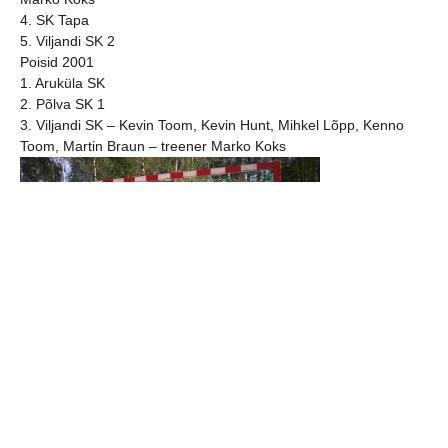
4. SK Tapa
5. Viljandi SK 2
Poisid 2001
1. Aruküla SK
2. Põlva SK 1
3. Viljandi SK – Kevin Toom, Kevin Hunt, Mihkel Lõpp, Kenno
Toom, Martin Braun – treener Marko Koks
Poisid 2003
1. Viljandi SK 1- Aleksander Pertelson, Oliver Ruut, Karl-
Hermann Seeder, Kaidar Keres, Hendrik Koks, Robin Liinsoo –
treener Marko Koks
2. SK Tapa
3. Põlva SK 1