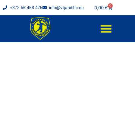
0
0,00
€
+372 56 458 475
info@viljandihc.ee