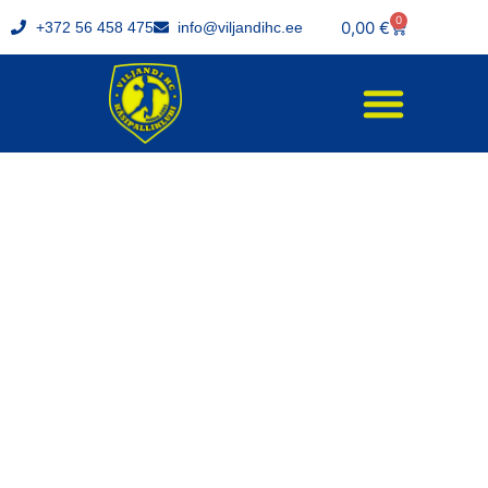
0
0,00
€
+372 56 458 475
info@viljandihc.ee