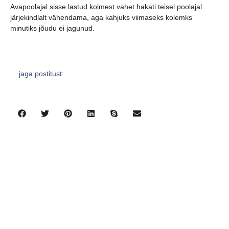
Avapoolajal sisse lastud kolmest vahet hakati teisel poolajal
järjekindlalt vähendama, aga kahjuks viimaseks kolemks
minutiks jõudu ei jagunud.
jaga postitust:
eelmine
järgmine