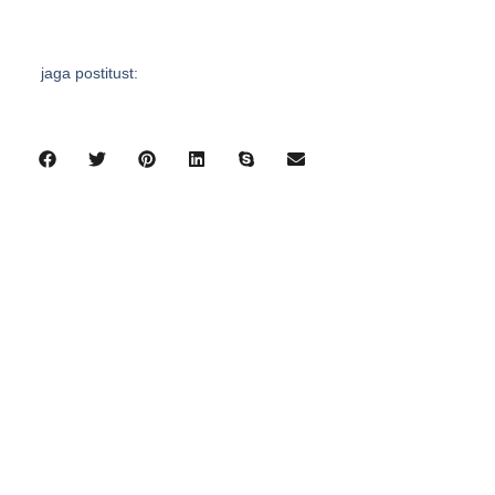
jaga postitust:
eelmine
järgmine