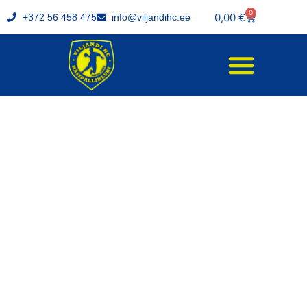
0
0,00
€
+372 56 458 475
info@viljandihc.ee