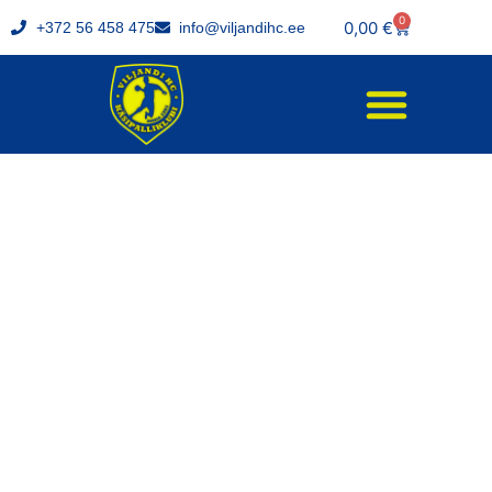
0
0,00
€
+372 56 458 475
info@viljandihc.ee