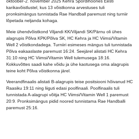
oktoober-2. november 2025 Kehra Spordihoones Eesti
karikavõistlustel, kus 13 võistkonna arvestuses tuli
pronksimängus tunnistada Rae Handball paremust ning turniir
lõpetada neljanda kohaga.
Meie ühendvõistkond Viljandi KK/Viljandi SK/Pärnu oli ühes
alagrupis Põlva KPK/Põlva SK, HC Kehra ja HC Viimsi/Vitamin
Well 2 võistkondadega. Turniiri esimeses mängus tuli tunnistada
Põlva eakaaslaste paremust 16:24. Seejärel alistati HC Kehra
31:10 ning HC Viimsi/Vitamin Well tulemusega 18:16.
Kokkuvõttes saadi kahe võidu ja ühe kaotusega oma alagrupis
teine koht Põlva võistkonna järel.
Veerandfinaalis alistati B-alagrupis teise positsiooni hõivanud HC
Raasiku 19:11 ning liiguti edasi poolfinaali. Poolfinaalis tuli
tunnistada A-alagrupi võitja HC Viimsi/Vitamin Well 1 paremust
20:9. Pronksimängus pidid noored tunnistama Rae Handballi
paremust 25:16.
Eesti Karikavõistlused U12 vanuserühmas võitis Aruküla SK, kes
alistas finaalis HC Viimsi/Vitamin Well 1 tulemusega 15:10.
Viljandi KK/Viljandi SK/Pärnu võistkonna parimaks mängijaks