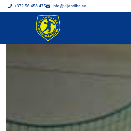
+372 56 458 475
info@viljandihc.ee