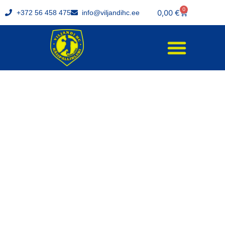
0
0,00
€
+372 56 458 475
info@viljandihc.ee