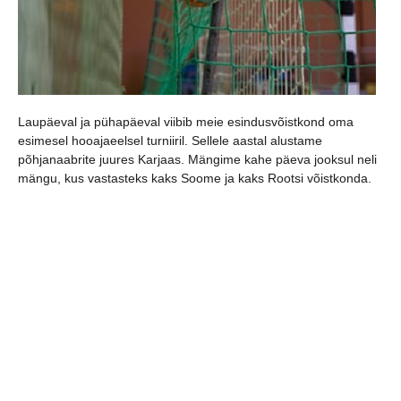
Laupäeval ja pühapäeval viibib meie esindusvõistkond oma
esimesel hooajaeelsel turniiril. Sellele aastal alustame
põhjanaabrite juures Karjaas. Mängime kahe päeva jooksul neli
mängu, kus vastasteks kaks Soome ja kaks Rootsi võistkonda.
Laupäeval
12.00 Viljandi HC-Kungsängen(SWE) (18:9) 40:27
19.00 Viljandi HC-West(FIN) (9:14) 22:29
Pühapäeval
9.00 Viljandi HC-BK-46(FIN) (15:7) 26:22
14.00 Viljandi HC-Sollentuna (16:13) 32:24