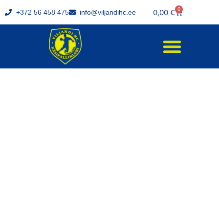
0
0,00
€
+372 56 458 475
info@viljandihc.ee