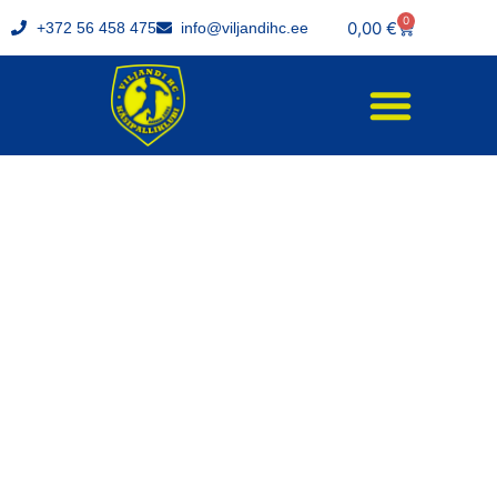
0
0,00
€
+372 56 458 475
info@viljandihc.ee