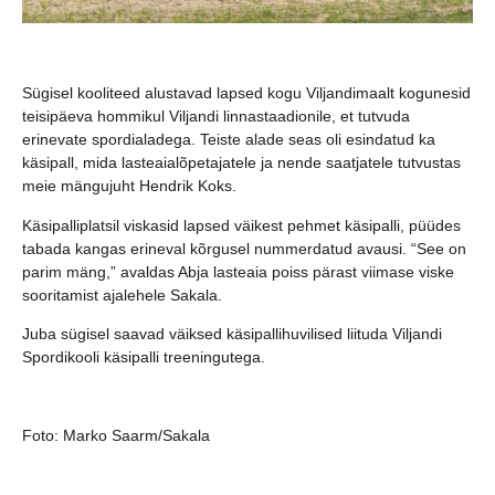
Sügisel kooliteed alustavad lapsed kogu Viljandimaalt kogunesid
teisipäeva hommikul Viljandi linnastaadionile, et tutvuda
erinevate spordialadega. Teiste alade seas oli esindatud ka
käsipall, mida lasteaialõpetajatele ja nende saatjatele tutvustas
meie mängujuht Hendrik Koks.
Käsipalliplatsil viskasid lapsed väikest pehmet käsipalli, püüdes
tabada kangas erineval kõrgusel nummerdatud avausi. “See on
parim mäng,” avaldas Abja lasteaia poiss pärast viimase viske
sooritamist ajalehele Sakala.
Juba sügisel saavad väiksed käsipallihuvilised liituda Viljandi
Spordikooli käsipalli treeningutega.
Foto: Marko Saarm/Sakala