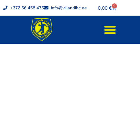
0
0,00
€
+372 56 458 475
info@viljandihc.ee