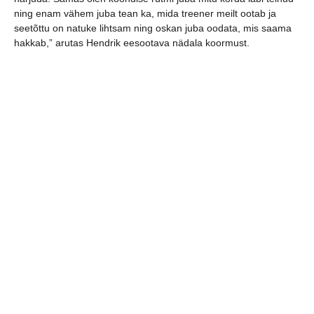
ning enam vähem juba tean ka, mida treener meilt ootab ja
seetõttu on natuke lihtsam ning oskan juba oodata, mis saama
hakkab,” arutas Hendrik eesootava nädala koormust.
“Kuigi koosseisus on ka natukene muudatusi võrreldes
jaanuariga, siis põhituumik on ikka sama ja ilmselt mänguplaan
jääb ka enam vähem samaks. Üldises pildis see nädal ilmselt on
sarnane varasemaga. Eesmärk on laupäeval Küprose vastu
korralik mäng teha ja lõpetada nädal võiduga. Fännid võiksid
tulla Tallinnasse mängu ka vaatama,” võttis meie mängujuht
nädala kokku.
Meeste käsipallikoondise kohtumised 2028. aasta EM-
i eelkvalifikatsioonis:
07.01 Küpros 20:00 Küpros – Eesti
27:31
21.03 Kalevi Spordihall 16:00 Eesti – Küpros
Meeste käsipallikoondise sõprusmängud
kvalifikatsiooni eel:
18.03 Kalevi Spordihall 18:00 Eesti – Suurbritannia