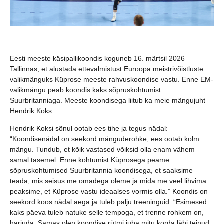
Eesti meeste käsipallikoondis koguneb 16. märtsil 2026
Tallinnas, et alustada ettevalmistust Euroopa meistrivõistluste
valikmänguks Küprose meeste rahvuskoondise vastu. Enne EM-
valikmängu peab koondis kaks sõpruskohtumist
Suurbritanniaga. Meeste koondisega liitub ka meie mängujuht
Hendrik Koks.
Hendrik Koksi sõnul ootab ees tihe ja tegus nädal:
“Koondisenädal on seekord mänguderohke, ees ootab kolm
mängu. Tundub, et kõik vastased võiksid olla enam vähem
samal tasemel. Enne kohtumist Küprosega peame
sõpruskohtumised Suurbritannia koondisega, et saaksime
teada, mis seisus me omadega oleme ja mida me veel lihvima
peaksime, et Küprose vastu ideaalses vormis olla.” Koondis on
seekord koos nädal aega ja tuleb palju treeninguid. “Esimesed
kaks päeva tuleb natuke selle tempoga, et trenne rohkem on,
harjuda. Samas olen koondise rütmi juba mitu korda läbi teinud