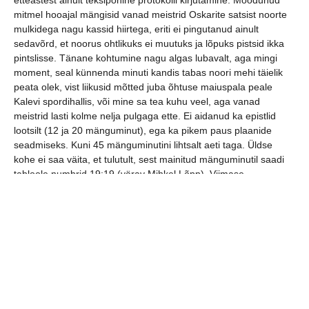
mitmel hooajal mängisid vanad meistrid Oskarite satsist noorte
mulkidega nagu kassid hiirtega, eriti ei pingutanud ainult
sedavõrd, et noorus ohtlikuks ei muutuks ja lõpuks pistsid ikka
pintslisse. Tänane kohtumine nagu algas lubavalt, aga mingi
moment, seal künnenda minuti kandis tabas noori mehi täielik
peata olek, vist liikusid mõtted juba õhtuse maiuspala peale
Kalevi spordihallis, või mine sa tea kuhu veel, aga vanad
meistrid lasti kolme nelja pulgaga ette. Ei aidanud ka epistlid
lootsilt (12 ja 20 mänguminut), ega ka pikem paus plaanide
seadmiseks. Kuni 45 mänguminutini lihtsalt aeti taga. Üldse
kohe ei saa väita, et tulutult, sest mainitud mänguminutil saadi
tabloole numbrid 19:19 (värav Mihkel Lõpp). Viimase
veerandtunniga visati kõigest 10 väravat ja viimase kümne
minutiga kõigest 5.
Vist mängis Oskaritele vingerpussi mängude ajakava, teine
mäng kolme päeva jooksul, või hoopiski kogemuste
rakendamine vea piirimail, 12 minutit pingi nühkimist ja kilode
viisi seitsme meetri karistusviskeid, milledest enamus läksid
sisse, kuid kolm siiski ka piima järele saata.Paistab, et kassid on
jäänud jõuetumaks ja hiired kõvasti kosunud ning tublisti
hambaid teritanud.