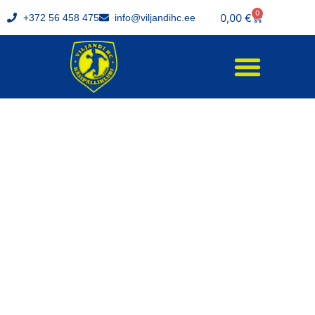
0
0,00
€
+372 56 458 475
info@viljandihc.ee