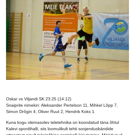
Oskar vs Viljandi SK 23:25 (14:12)
Snaiprite nimekiri: Aleksander Pertelson 11, Mihkel Lõpp 7,
Simon Drõgin 4, Oliver Ruut 2, Hendrik Koks 1.
Kuna kogu olemasolev teletehnika on koondatud täna õhtul
Kalevi spordihalli, siis loomulikult tehti soojendusbändide
etteastest ainult teksipõhine protokolli kirjutamine. Möödunud