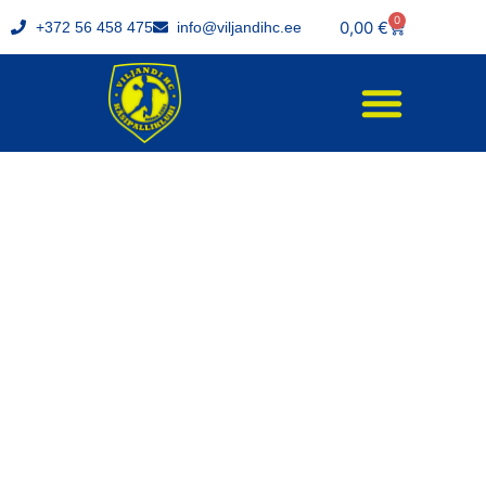
0
0,00
€
+372 56 458 475
info@viljandihc.ee