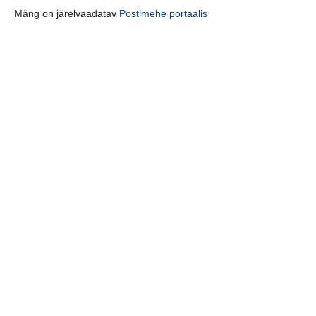
Mäng on järelvaadatav
Postimehe portaalis
Homme on uus päev. Buss karukoopasse väljub vabaduse platsi
servast 13:15! Kolmanda koha kohtumine algab kell 15:30!
jaga postitust:
eelmine
järgmine