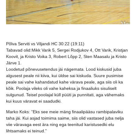
Põlva Serviti vs Viljandi HC 30:22 (19:11)
Tabavad olid:
Mikk Varik 5, Sergei Rodjukov 4, Ott Varik, Kristjan
Koovit, ja Kristo Voika 3, Robert Lõpp 2, Sten Maasalu ja Kristo
Järve 1.
Loodetud põnevusetendus jäi nägemata. Lood kiskusid juba
algusest peale nii kiiva, kui üldse sai kiskuda. Suure pusimise
peale sai vahe kahandatud kahe värava peale, aga siis oli ka
kõik. Poolaja vileks oli vahe kaheksa ja finaaliuks sisuliselt
sulgunud. Teisel poolajal küll püüti ja punnitati, aga vähemaks
kui kuus väravat ei saadudki.
Marko Koks: “Eks see meie mäng finaalipääsu rambipalaviku
taha jäi. Kui asjad toimima saime, siis olid vastased juba nelja
viie väravaga eest ära ning ega teenitud karistusedki elu
lihtsamaks ei teinud.”